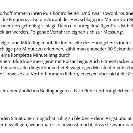
orhofflimmern ihren Puls kontrollieren. Und zwar sowohl routin
 die Frequenz, also die Anzahl der Herzschläge pro Minute von 
 oder unregelmäßig schlägt. Denn ein unregelmäßiger Puls ist bei
geklärt werden. Folgende Verfahren eignen sich zur Messung:
eige- und Mittelfinger auf die Innenseite des Handgelenks (unte
schläge pro Minute zu erkennen, zählt man entweder 30 Sekunde
g eine komplette Minute lang durch.
t einem Blutdruckmessgerät mit Pulsanzeige. Auch Fitnesstracker 
s bequem, allerdings können bei Bewegungen Messfehler entste
Hinweise auf Vorhofflimmern liefern, ersetzen aber nicht die ärz
er unter ähnlichen Bedingungen (z. B. in Ruhe und zur gleichen T
enden Situationen möglichst ruhig zu bleiben – denn Angst und S
sser bewältigen, wenn man sich bewusst macht, dass sie zwar un