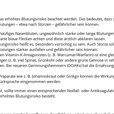
erhöhtes Blutungsrisiko beachtet werden. Das bedeutet, dass 
lutungen – etwa nach Stürzen – gefährlicher sein können.
 häufiges Nasenbluten, ungewöhnlich starke oder lange Blutungen
ärte blaue Flecken achten und diese ärztlich abklären lassen.
ungsrisiko heißt es, besonders vorsichtig zu sein. Auch Stürze so
tungen stärker ausfallen und gefährlicher sein können.
Vitamin-K-Antagonisten (z. B. Marcumar/Warfarin) ist eine gl
en (z. B. viel Spinat, Grünkohl oder andere grüne Gemüse in se
sen. Bei neueren Gerinnungshemmern (DOAKs) hat die Ernährung
 Präparate wie z. B. Johanniskraut oder Ginkgo können die Wirkun
r Rücksprache eingenommen werden.
ollte immer einen entsprechenden Notfall- oder Antikoagulat
 erhöhtes Blutungsrisiko besteht.