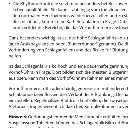
Die Rhythmuskontrolle setzt man besonders bei Beschwer
Lebensqualität ein. Sie kann – abhängig vom individuellen Ri
den normalen Herzrhythmus wiederherzustellen und zu stab
dies nicht aus, kommt eine Katheterablation in Frage. Dab
und verödet die Bereiche, die das Vorhofflimmern auslöse
Ganz besonders wichtig ist es, das hohe Schlaganfallrisiko
(auch Antikoagulanzien oder „Blutverdünner“ genannt). Da d
Verhinderung von Schlaganfällen) und das Risiko für Blutu
helfen.
Ist das Schlaganfallrisiko hoch und eine dauerhafte gerinn
Vorhof-Ohrs in Frage. Dort bilden sich die meisten Blutgerinn
auslösen, kann man das Vorhof-Ohr im Rahmen eines minimal
Vorhofflimmern tritt zudem häufig gemeinsam mit anderen E
Schlafapnoe beeinflussen den Verlauf der Erkrankung. Deshal
einzustellen. Regelmäßige Blutdruckkontrollen, die konseq
Arztpraxis tragen wesentlich dazu bei, Komplikationen zu v
Hinweis:
Gerinnungshemmende Medikamente entfalten ihre
Ausgelassene Tabletten können das Schlaganfallrisiko erhöhe