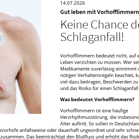
14.07.2026
Männerkrankheiten
Gut leben mit Vorhofflimmern
Keine Chance 
fmedizin
Schlaganfall!
Vorhofflimmern bedeutet nicht, auf e
Leben verzichten zu müssen. Wer se
Medikamente zuverlässig einnimmt 
nötigen Verhaltensregeln beachtet, k
viel dazu beitragen, Beschwerden zu
und das Risiko für einen Schlaganfall
Was bedeutet Vorhofflimmern?
Vorhofflimmern ist eine häufige
Herzrhythmusstörung, die insbeson
Alter auftritt. So sollen in Deutschla
vorhöfe anfallsweise oder dauerhaft ungeordnet und sehr schnell
 zusammen. Das beeinträchtigt den Blutfluss und erhöht das Risik