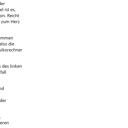
der
l ist es,
on. Reicht
s zum Herz
 hemmen
also die
sikorechner
 des linken
fall
nd
 der
.
deren