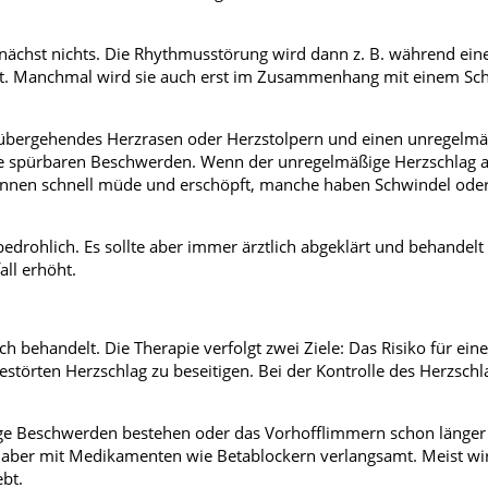
ächst nichts. Die Rhythmusstörung wird dann z. B. während ein
t. Manchmal wird sie auch erst im Zusammenhang mit einem Sch
rübergehendes Herzrasen oder Herzstolpern und einen unregelmä
e spürbaren Beschwerden. Wenn der unregelmäßige Herzschlag a
nt*innen schnell müde und erschöpft, manche haben Schwindel oder
edrohlich. Es sollte aber immer ärztlich abgeklärt und behandelt
all erhöht.
ch behandelt. Die Therapie verfolgt zwei Ziele: Das Risiko für ein
störten Herzschlag zu beseitigen. Bei der Kontrolle des Herzschl
ge Beschwerden bestehen oder das Vorhofflimmern schon länger 
d aber mit Medikamenten wie Betablockern verlangsamt. Meist wi
ebt.