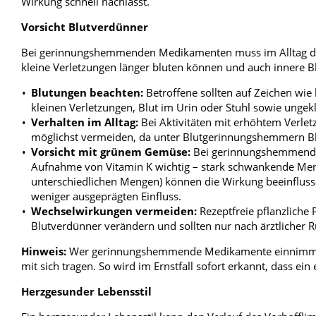
Wirkung schnell nachlässt.
Vorsicht Blutverdünner
Bei gerinnungshemmenden Medikamenten muss im Alltag das 
kleine Verletzungen länger bluten können und auch innere B
Blutungen beachten:
Betroffene sollten auf Zeichen wie
kleinen Verletzungen, Blut im Urin oder Stuhl sowie ungekl
Verhalten im Alltag:
Bei Aktivitäten mit erhöhtem Verletz
möglichst vermeiden, da unter Blutgerinnungshemmern Blu
Vorsicht mit grünem Gemüse:
Bei gerinnungshemmenden 
Aufnahme von Vitamin K wichtig – stark schwankende Meng
unterschiedlichen Mengen) können die Wirkung beeinflus
weniger ausgeprägten Einfluss.
Wechselwirkungen vermeiden:
Rezeptfreie pflanzliche
Blutverdünner verändern und sollten nur nach ärztliche
Hinweis:
Wer gerinnungshemmende Medikamente einnimmt, s
mit sich tragen. So wird im Ernstfall sofort erkannt, dass ein
Herzgesunder Lebensstil