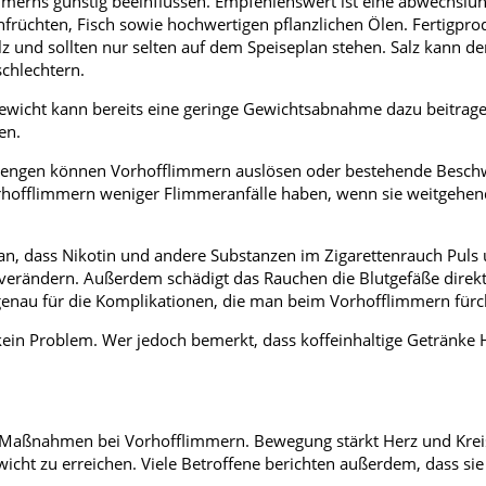
mmerns günstig beeinflussen. Empfehlenswert ist eine abwechslu
früchten, Fisch sowie hochwertigen pflanzlichen Ölen. Fertigpr
alz und sollten nur selten auf dem Speiseplan stehen. Salz kann d
chlechtern.
rgewicht kann bereits eine geringe Gewichtsabnahme dazu beitrage
en.
zelmengen können Vorhofflimmern auslösen oder bestehende Besc
orhofflimmern weniger Flimmeranfälle haben, wenn sie weitgehen
ran, dass Nikotin und andere Substanzen im Zigarettenrauch Puls
ns verändern. Außerdem schädigt das Rauchen die Blutgefäße direk
o genau für die Komplikationen, die man beim Vorhofflimmern fürc
kein Problem. Wer jedoch bemerkt, dass koffeinhaltige Getränke 
n Maßnahmen bei Vorhofflimmern. Bewegung stärkt Herz und Kreis
icht zu erreichen. Viele Betroffene berichten außerdem, dass sie