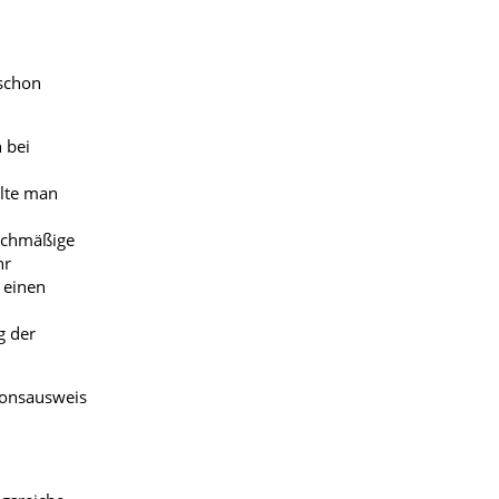
schon
 bei
llte man
eichmäßige
hr
 einen
g der
ionsausweis