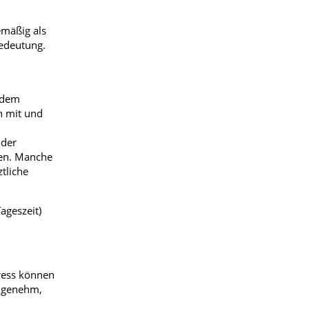
emäßig als
Bedeutung.
r dem
n mit und
oder
hen. Manche
tliche
ageszeit)
tress können
angenehm,