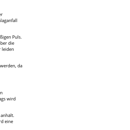
er
laganfall
ßigen Puls.
ber die
 leiden
 werden, da
en
ags wird
anhält.
rd eine