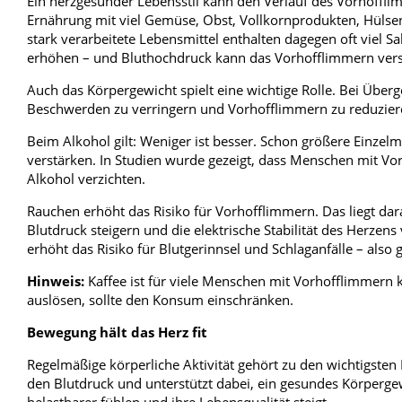
Ein herzgesunder Lebensstil kann den Verlauf des Vorhoffli
Ernährung mit viel Gemüse, Obst, Vollkornprodukten, Hülsen
stark verarbeitete Lebensmittel enthalten dagegen oft viel S
erhöhen – und Bluthochdruck kann das Vorhofflimmern vers
Auch das Körpergewicht spielt eine wichtige Rolle. Bei Übe
Beschwerden zu verringern und Vorhofflimmern zu reduzier
Beim Alkohol gilt: Weniger ist besser. Schon größere Ein
verstärken. In Studien wurde gezeigt, dass Menschen mit V
Alkohol verzichten.
Rauchen erhöht das Risiko für Vorhofflimmern. Das liegt da
Blutdruck steigern und die elektrische Stabilität des Herze
erhöht das Risiko für Blutgerinnsel und Schlaganfälle – als
Hinweis:
Kaffee ist für viele Menschen mit Vorhofflimmern 
auslösen, sollte den Konsum einschränken.
Bewegung hält das Herz fit
Regelmäßige körperliche Aktivität gehört zu den wichtigste
den Blutdruck und unterstützt dabei, ein gesundes Körpergew
belastbarer fühlen und ihre Lebensqualität steigt.