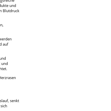
ngsreiche
odukte und
en Blutdruck
n,
hwerden
d auf
 und
t und
htet.
Herzrasen
lauf, senkt
 sich