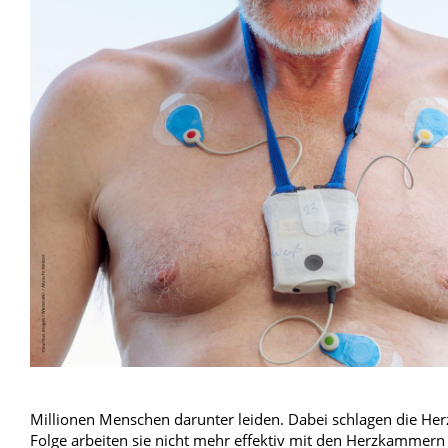
Blut, Krebs und Infektionen
Neurologie
Haut, Haare und Nägel
Schmerz- und Schla
Psychische Erkrankungen
Frauenkrankheiten
Millionen Menschen darunter leiden. Dabei schlagen die Herz
Folge arbeiten sie nicht mehr effektiv mit den Herzkammern