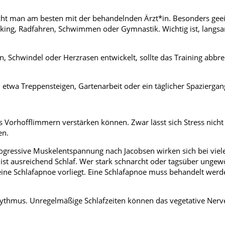
pricht man am besten mit der behandelnden Ärzt*in. Besonders gee
king, Radfahren, Schwimmen oder Gymnastik. Wichtig ist, langs
Schwindel oder Herzrasen entwickelt, sollte das Training abbr
 etwa Treppensteigen, Gartenarbeit oder ein täglicher Spaziergan
s Vorhofflimmern verstärken können. Zwar lässt sich Stress nicht 
en.
gressive Muskelentspannung nach Jacobsen wirken sich bei viel
ist ausreichend Schlaf. Wer stark schnarcht oder tagsüber ungew
 eine Schlafapnoe vorliegt. Eine Schlafapnoe muss behandelt werd
hythmus. Unregelmäßige Schlafzeiten können das vegetative Ner