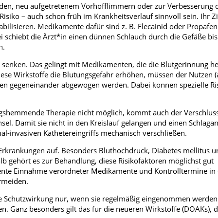
den, neu aufgetretenem Vorhofflimmern oder zur Verbesserung 
siko – auch schon früh im Krankheitsverlauf sinnvoll sein. Ihr Zie
ilisieren. Medikamente dafür sind z. B. Flecainid oder Propafen
ei schiebt die Ärzt*in einen dünnen Schlauch durch die Gefäße bi
n.
 zu senken. Das gelingt mit Medikamenten, die die Blutgerinnung
iese Wirkstoffe die Blutungsgefahr erhöhen, müssen der Nutzen (
ngen gegeneinander abgewogen werden. Dabei können spezielle Ri
ungshemmende Therapie nicht möglich, kommt auch der Verschluss
sel. Damit sie nicht in den Kreislauf gelangen und einen Schlagan
-invasiven Kathetereingriffs mechanisch verschließen.
rkrankungen auf. Besonders Bluthochdruck, Diabetes mellitus u
b gehört es zur Behandlung, diese Risikofaktoren möglichst gut
uente Einnahme verordneter Medikamente und Kontrolltermine in
ermeiden.
 Schutzwirkung nur, wenn sie regelmäßig eingenommen werden
n. Ganz besonders gilt das für die neueren Wirkstoffe (DOAKs), 