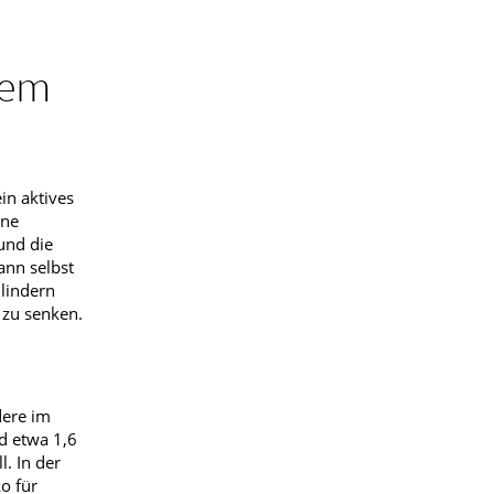
dem
in aktives
ine
und die
ann selbst
 lindern
 zu senken.
dere im
nd etwa 1,6
. In der
o für