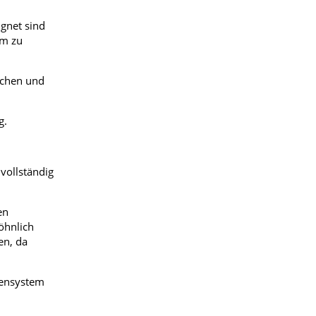
ignet sind
am zu
echen und
g.
vollständig
en
öhnlich
en, da
vensystem