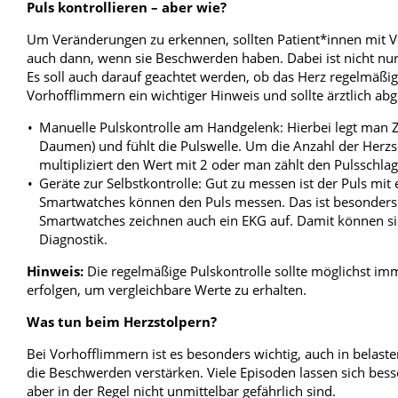
Puls kontrollieren – aber wie?
Um Veränderungen zu erkennen, sollten Patient*innen mit V
auch dann, wenn sie Beschwerden haben. Dabei ist nicht nur
Es soll auch darauf geachtet werden, ob das Herz regelmäßig
Vorhofflimmern ein wichtiger Hinweis und sollte ärztlich ab
Manuelle Pulskontrolle am Handgelenk: Hierbei legt man Z
Daumen) und fühlt die Pulswelle. Um die Anzahl der Herz
multipliziert den Wert mit 2 oder man zählt den Pulsschla
Geräte zur Selbstkontrolle: Gut zu messen ist der Puls mi
Smartwatches können den Puls messen. Das ist besonder
Smartwatches zeichnen auch ein EKG auf. Damit können sie 
Diagnostik.
Hinweis:
Die regelmäßige Pulskontrolle sollte möglichst imm
erfolgen, um vergleichbare Werte zu erhalten.
Was tun beim Herzstolpern?
Bei Vorhofflimmern ist es besonders wichtig, auch in belast
die Beschwerden verstärken. Viele Episoden lassen sich be
aber in der Regel nicht unmittelbar gefährlich sind.