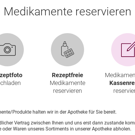
Männerkrankheiten
fmedizin