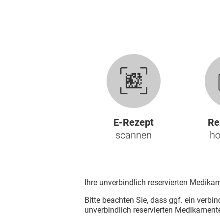
Blut, Krebs und Infektionen
Neurologie
Haut, Haare und Nägel
Schmerz- und Schla
Psychische Erkrankungen
Frauenkrankheiten